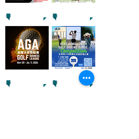
SpeedGolf
Summer Program
Business League
Junior Competition