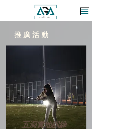
推廣活動
​五洞實地訓練