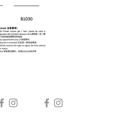
AGA ACADEMY
AGA SAISHA
LF MANAGEMENT COMPANY LIMITED