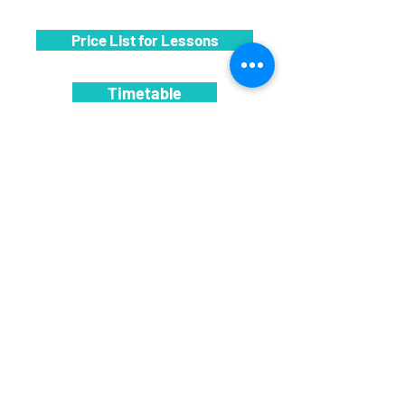
Price List for Lessons
Timetable
Enrolment
BOOK A TRIAL LESSON NOW!