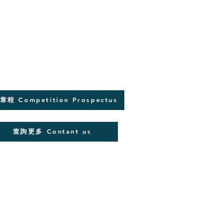
程 Competition Prospectus
查詢更多 Contant us