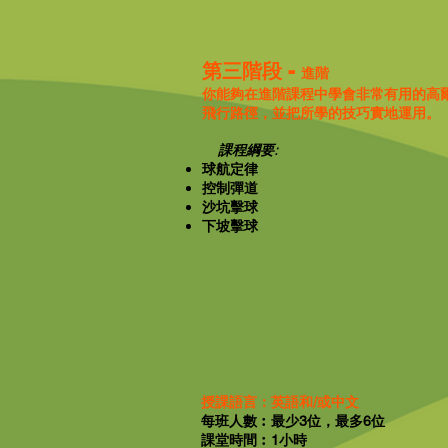
第三階段 -
進階
你能夠在進階課程中學會非常有用的高
飛行路徑，並把所學的技巧實地運用。
課程綱要:
球航定律
控制彈道
沙坑擊球
下坡擊球
授課語言：英語和/或中文
每班人數︰最少3位，最多6位
課堂時間︰1小時