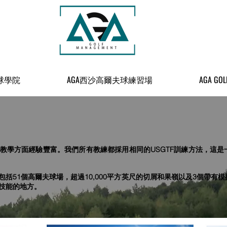
球學院
AGA西沙高爾夫球練習場
AGA GOL
教學方面經驗豐富。我們所有教練都採用相同的USGTF訓練方法，這
括51個高爾夫球場，超過10,000平方英尺的切屑和果嶺以及3個帶有
技能的地方。