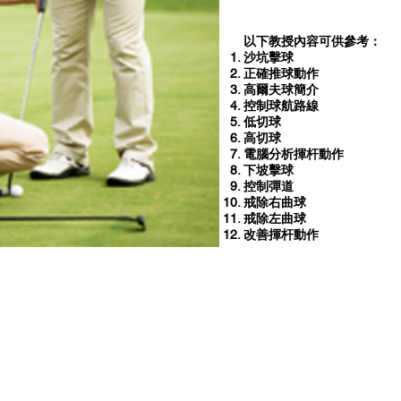
以下教授內容可供參考：
沙坑擊球
正確推球動作
高爾夫球簡介
控制球航路線
低切球
高切球
電腦分析揮杆動作
下坡擊球
控制彈道
戒除右曲球
戒除左曲球
改善揮杆動作