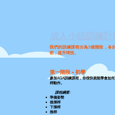
成人小組訓練計
我們的訓練課程分為3個階段，各
術，提升球技。
第一階段 - 初學
參加AGA訓練課程，你很快就能學會如
桿動作。
課程綱要:
準備姿勢
後揮桿
下揮桿
推桿