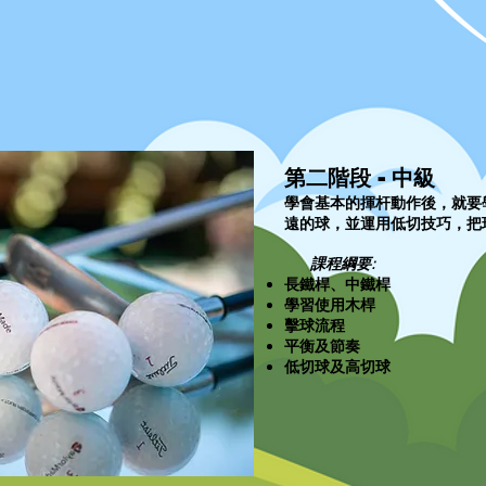
第二階段 - 中級
學會基本的揮杆動作後，就要
遠的球，並運用低切技巧，把
課程綱要:
長鐵桿、中鐵桿
學習使用木桿
擊球流程
平衡及節奏
低切球及高切球