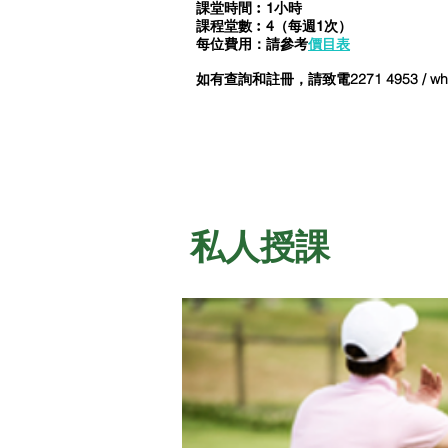
課堂時間︰1小時
課程堂數︰4（每週1次）
每位費用：請參考
價目表
如有查詢和註冊，請致電2271 4953 / what
私人授課