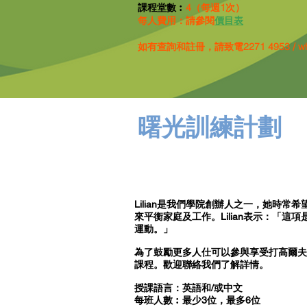
4（每週1次）
課程堂數︰
每人費用：請參閱
價目表
如有查詢和註冊，請致電2271 4953 / what
曙光訓練計劃
Lilian是我們學院創辦人之一，她時
來平衡家庭及工作。Lilian表示：「
運動。」
為了鼓勵更多人仕可以參與享受打高爾夫
課程。歡迎聯絡我們了解詳情。
授課語言：英語和/或中文
每班人數︰最少3位，最多6位