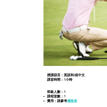
授課語言：英語和/或中文
：1小時
課堂時間
班級人數：1
：1
課程堂數
費用：請參考
價格表