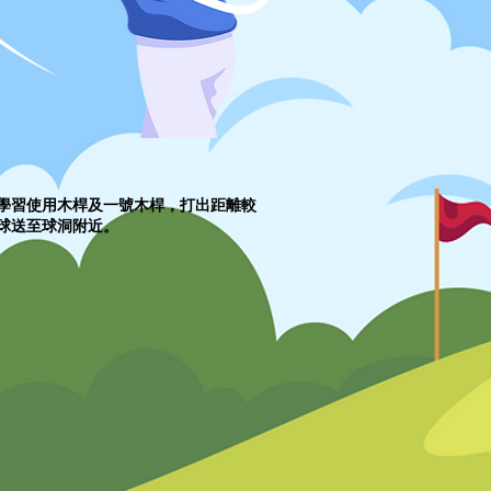
學習使用木桿及一號木桿，打出距離較
球送至球洞附近。