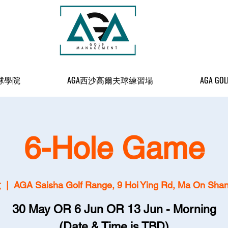
球學院
AGA西沙高爾夫球練習場
AGA GOL
6-Hole Game
六
  |  
AGA Saisha Golf Range, 9 Hoi Ying Rd, Ma On Sha
30 May OR 6 Jun OR 13 Jun - Morning
(Date & Time is TBD)