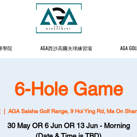
球學院
AGA西沙高爾夫球練習場
AGA GOL
6-Hole Game
六
  |  
AGA Saisha Golf Range, 9 Hoi Ying Rd, Ma On Sha
30 May OR 6 Jun OR 13 Jun - Morning
(Date & Time is TBD)