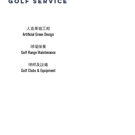
golf service
​人造果嶺工程
Artificial Green Design
球場保養
Golf Range Maintenance
​球桿及設備
Golf Clubs & Equipment