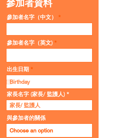
參加者資料
參加者名字（中文）
參加者名字（英文)
r
出生日期
*
e
q
u
i
家長名字 (家長/ 監護人)
r
e
d
與參加者的關係