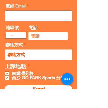
電郵 Email
地區號
電話
聯絡方式
R
上課地點
*
e
銅鑼灣分校
q
西沙 GO PARK Sports 分校
u
i
Send
r
e
d